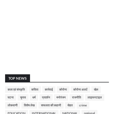
TOP NEWS
कला एवं संस्कृति
कविता
कार्रवाई
कोरोना
कोरोना अलर्ट
खेल
घटना
चुनाव
धर्म
प्रदर्शन
मनोरंजन
राजनीति
लाइफस्टाइल
लोकवाणी
विशेष लेख
सफलता की कहानी
सेहत
crime
EDUCATION
INTERNATIONAL
NATIONAL
regional