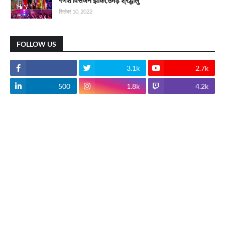
गणेश विसर्जन झांकी,उमड़े श्रद्धालु
सितंबर 10, 2022
FOLLOW US
3.1k
2.7k
500
1.8k
4.2k