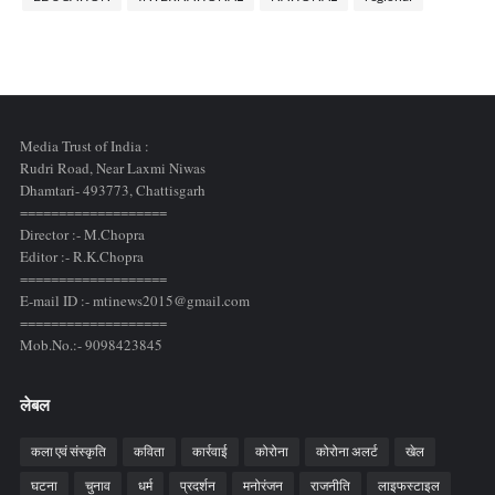
Media Trust of India :
Rudri Road, Near Laxmi Niwas
Dhamtari- 493773,
Chattisgarh
===================
Director :- M.Chopra
Editor :- R.K.Chopra
===================
E-mail ID :- mtinews2015@gmail.com
===================
Mob.No.:- 9098423845
लेबल
कला एवं संस्कृति
कविता
कार्रवाई
कोरोना
कोरोना अलर्ट
खेल
घटना
चुनाव
धर्म
प्रदर्शन
मनोरंजन
राजनीति
लाइफस्टाइल