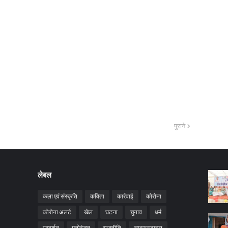
पुराने
लेबल
कला एवं संस्कृति
कविता
कार्रवाई
कोरोना
कोरोना अलर्ट
खेल
घटना
चुनाव
धर्म
प्रदर्शन
मनोरंजन
राजनीति
लाइफस्टाइल