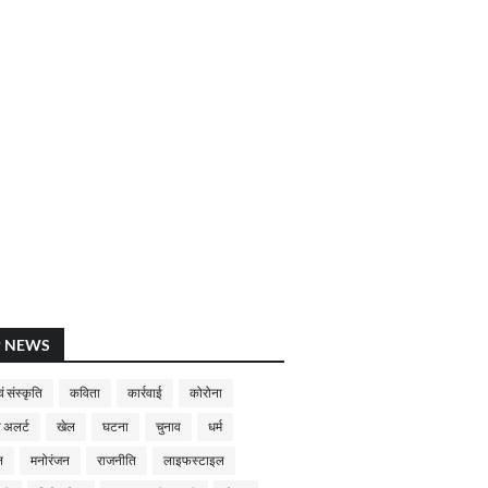
P NEWS
ं संस्कृति
कविता
कार्रवाई
कोरोना
 अलर्ट
खेल
घटना
चुनाव
धर्म
न
मनोरंजन
राजनीति
लाइफस्टाइल