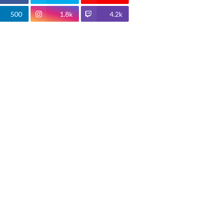
500
1.8k
4.2k