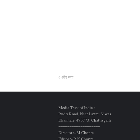
और नया
Media Trust of India :
Rudri Road, Near Laxmi Niwas
Dhamtari- 493773,
Chattisgarh
===================
Director :- M.Chopra
Editor :- R.K.Chopra