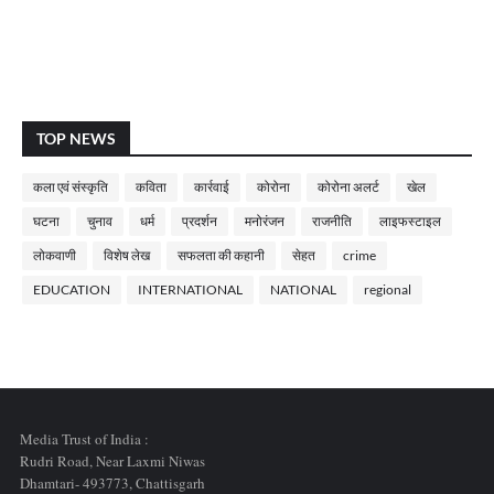
TOP NEWS
कला एवं संस्कृति
कविता
कार्रवाई
कोरोना
कोरोना अलर्ट
खेल
घटना
चुनाव
धर्म
प्रदर्शन
मनोरंजन
राजनीति
लाइफस्टाइल
लोकवाणी
विशेष लेख
सफलता की कहानी
सेहत
crime
EDUCATION
INTERNATIONAL
NATIONAL
regional
Media Trust of India :
Rudri Road, Near Laxmi Niwas
Dhamtari- 493773,
Chattisgarh