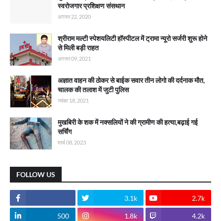
स्वरोजगार प्रशिक्षण संसथान
अगस्त 22, 2020
श्रीराम मल्टी स्पेशयलिटी हॉस्पीटल में ट्रामा न्यूरो सर्जरी शुरू होने
से मिली बड़ी राहत
अगस्त 09, 2021
अज्ञात वाहन की ठोकर से बाईक सवार तीन लोगो की दर्दनाक मौत,
चालक की तलाश में जुटी पुलिस
नवंबर 18, 2021
मुखबिरी के शक में नक्सलियों ने की ग्रामीण की हत्या,बढ़ाई गई
सर्चिंग
मार्च 08, 2023
FOLLOW US
3.1k
2.7k
500
1.8k
4.2k