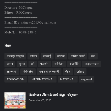
===================
Director :- M.Chopra
Editor :- R.K.Chopra
===================
E-mail ID :- mtinews2015@gmail.com
===================
Mob.No.:- 9098423845
लेबल
कला एवं संस्कृति
कविता
कार्रवाई
कोरोना
कोरोना अलर्ट
खेल
घटना
चुनाव
धर्म
प्रदर्शन
मनोरंजन
राजनीति
लाइफस्टाइल
लोकवाणी
विशेष लेख
सफलता की कहानी
सेहत
crime
EDUCATION
INTERNATIONAL
NATIONAL
regional
दिव्यांगजन जीवन के सच्चे योद्धा - चंद्राकर
December 05, 2025