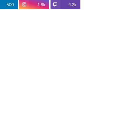
500
1.8k
4.2k