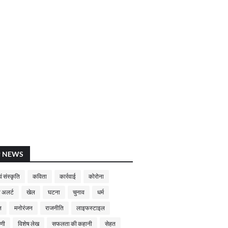
P NEWS
ं संस्कृति
कविता
कार्रवाई
कोरोना
 अलर्ट
खेल
घटना
चुनाव
धर्म
न
मनोरंजन
राजनीति
लाइफस्टाइल
णी
विशेष लेख
सफलता की कहानी
सेहत