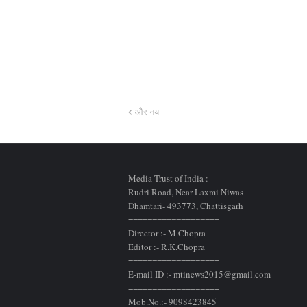
और नया
Media Trust of India :
Rudri Road, Near Laxmi Niwas
Dhamtari- 493773,
Chattisgarh
===================
Director :- M.Chopra
Editor :- R.K.Chopra
===================
E-mail ID :- mtinews2015@gmail.com
===================
Mob.No.:- 9098423845