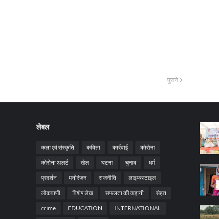
पुराने
लेबल
कला एवं संस्कृति
कविता
कार्रवाई
कोरोना
कोरोना अलर्ट
खेल
घटना
चुनाव
धर्म
प्रदर्शन
मनोरंजन
राजनीति
लाइफस्टाइल
लोकवाणी
विशेष लेख
सफलता की कहानी
सेहत
crime
EDUCATION
INTERNATIONAL