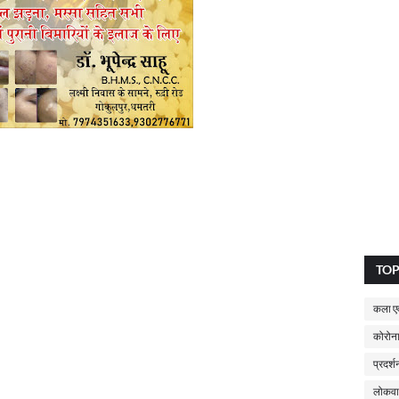
TO
कला एव
कोरोना
प्रदर्श
लोकवा